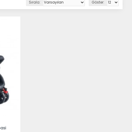
Sırala:
Göster:
basi