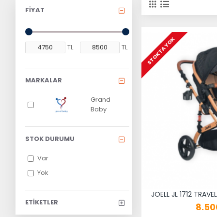
FIYAT
STOKTA YOK
TL
TL
MARKALAR
Grand
Baby
STOK DURUMU
Var
Yok
JOELL JL 1712 TRAVE
ETIKETLER
8.50