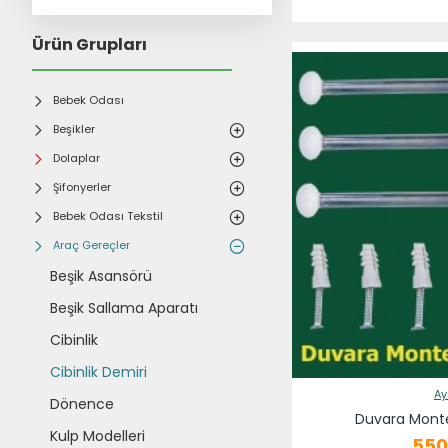
Ürün Grupları
Bebek Odası
Beşikler
Dolaplar
Şifonyerler
Bebek Odası Tekstil
Araç Gereçler
Beşik Asansörü
Beşik Sallama Aparatı
Cibinlik
Cibinlik Demiri
Ay
Dönence
Duvara Monte
Kulp Modelleri
550