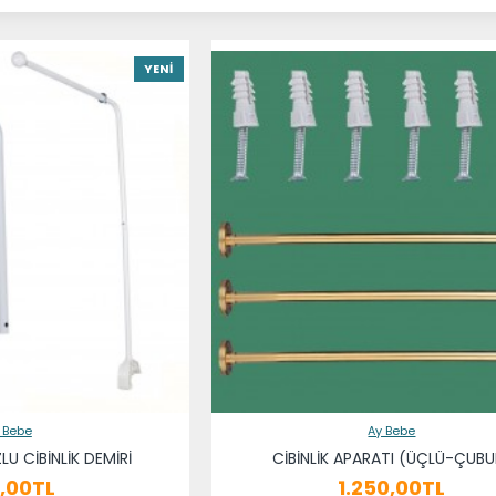
YENI
 Bebe
Ay Bebe
LU CİBİNLİK DEMİRİ
CİBİNLİK APARATI (ÜÇLÜ-ÇUBU
,00TL
1.250,00TL