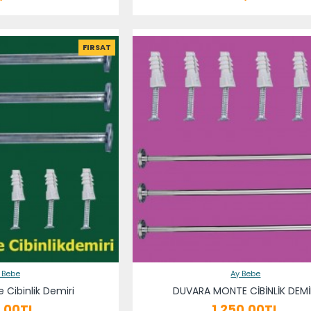
FIRSAT
 Bebe
Ay Bebe
 Cibinlik Demiri
DUVARA MONTE CİBİNLİK DEMİ
,00TL
1.250,00TL