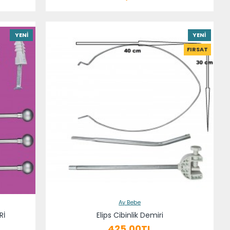
YENI
YENI
FIRSAT
Ay Bebe
Rİ
Elips Cibinlik Demiri
425,00TL