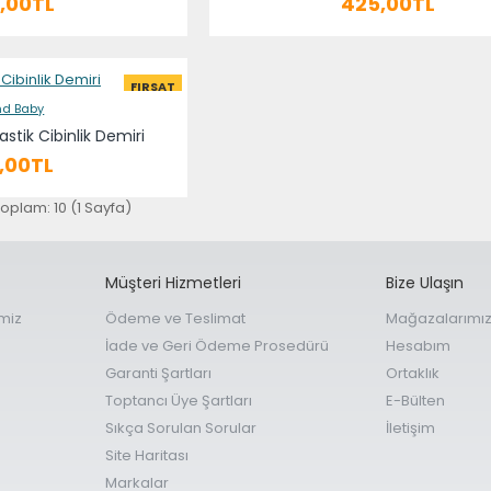
,00TL
425,00TL
FIRSAT
nd Baby
astik Cibinlik Demiri
,00TL
 toplam: 10 (1 Sayfa)
Müşteri Hizmetleri
Bize Ulaşın
miz
Ödeme ve Teslimat
Mağazalarımı
İade ve Geri Ödeme Prosedürü
Hesabım
Garanti Şartları
Ortaklık
Toptancı Üye Şartları
E-Bülten
Sıkça Sorulan Sorular
İletişim
Site Haritası
Markalar