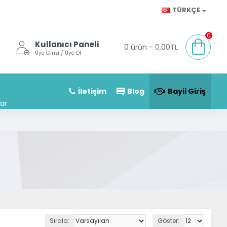
TÜRKÇE
0
Kullanıcı Paneli
0 ürün - 0,00TL
Üye Girişi / Üye Ol
İletişim
Blog
Bayii Giriş
ar
Sırala:
Göster: