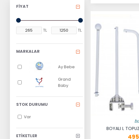
FIYAT
TL
TL
MARKALAR
Ay Bebe
Grand
Baby
STOK DURUMU
Var
Ay
BOYALI L TOPUZ
ETIKETLER
495