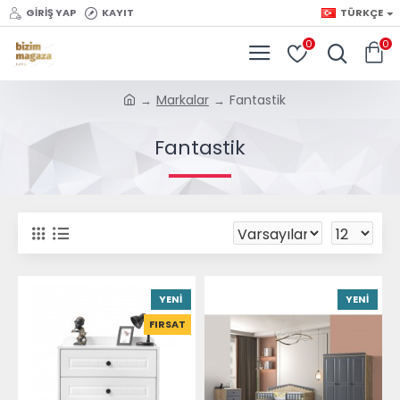
GIRIŞ YAP
KAYIT
TÜRKÇE
0
0
Markalar
Fantastik
Fantastik
YENI
YENI
FIRSAT